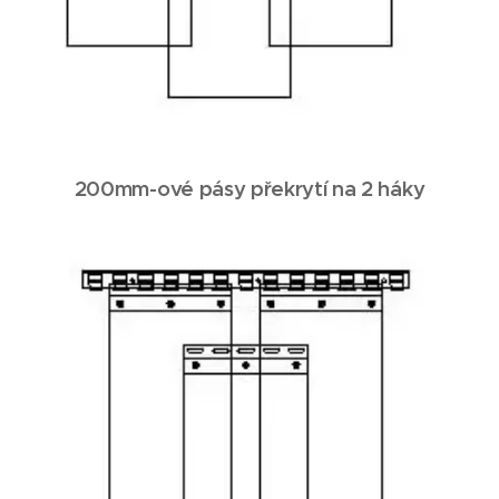
200mm-ové pásy překrytí na 2 háky