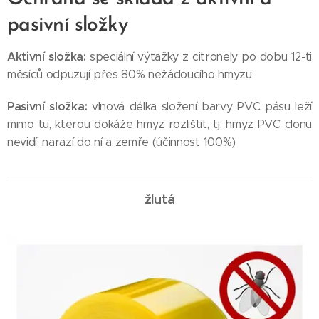
pasivní složky
Aktivní složka:
speciální výtažky z citronely po dobu 12-ti
měsíců odpuzují přes 80% nežádoucího hmyzu
Pasivní složka:
vlnová délka složení barvy PVC pásu leží
mimo tu, kterou dokáže hmyz rozlištit, tj. hmyz PVC clonu
nevidí, narazí do ní a zemře (účinnost 100%)
žlutá