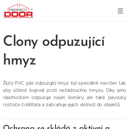
Clony odpuzující
hmyz
Žlutý PVC pás odpuzující hmyz byl speciálně navržen tak,
aby účinně bojoval proti nežádoucímu hmyzu. Díky jeho
vlastnostem odpuzuje nejen komáry, ale také pavouky,
roztoče či klíšťata a zabraňuje jejich vlétnutí do objektů.
Ochrana se skládá z aktivní a