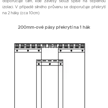
doporučuje tam, kde závěsy slouží spíše na tepelnou
izolaci. V případě silného průvanu se doporučuje překrytí
na 2 háky (cca 10cm)
200mm-ové pásy překrytí na 1 hák