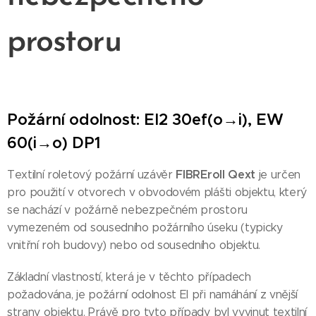
prostoru
Požární odolnost: EI2 30ef(o→i), EW
60(i→o) DP1
FIBREroll Qext
Textilní roletový požární uzávěr
je určen
pro použití v otvorech v obvodovém plášti objektu, který
se nachází v požárně nebezpečném prostoru
vymezeném od sousedního požárního úseku (typicky
vnitřní roh budovy) nebo od sousedního objektu.
Základní vlastností, která je v těchto případech
požadována, je požární odolnost EI při namáhání z vnější
strany objektu. Právě pro tyto případy byl vyvinut textilní