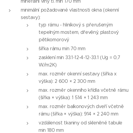
minerální vlny tl. min 170 mm
minimální požadované vlastnosti okna (okenní
sestavy):
typ rámu - hliníkový s přerušeným
tepelným mostem, dřevěný, plastový
pětikomorový
šířka rámu min 70 mm
zasklení min 33.1-12-4-12-33.1 (Ug = 0,7
W/m2K)
max. rozměr okenní sestavy (šířka x
výška): 2 600 × 2 300 mm
max. rozměr okenního křídla včetně rámu
(šířka × výška): 1 514 × 1 243 mm
max. rozměr balkonových dveří včetně
rámu (šířka × výška): 914 × 2 240 mm
vzdálenost tkaniny od skleněné tabule
min 180 mm