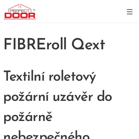
FIBREroll Qext
Textilní roletový
požární uzávěr do
požárně
nebezpečného