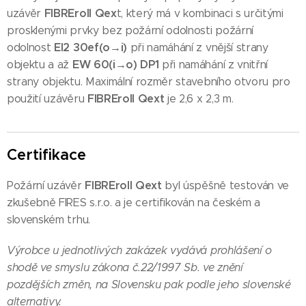
FIBREroll Q
ex
uzávěr
t, který má v kombinaci s určitými
prosklenými prvky bez požární odolnosti požární
EI2 30ef(o→i)
odolnost
při namáhání z vnější strany
EW 60(i→o) DP1
objektu a až
při namáhání z vnitřní
strany objektu. Maximální rozměr stavebního otvoru pro
FIBREroll Qext
použití uzávěru
je 2,6 x 2,3 m.
Certifikace
FIBREroll Qext
Požární uzávěr
byl úspěšně testován ve
zkušebně FIRES s.r.o. a je certifikován na českém a
slovenském trhu.
Výrobce u jednotlivých zakázek vydává prohlášení o
shodě ve smyslu zákona č.22/1997 Sb. ve znění
pozdějších změn, na Slovensku pak podle jeho slovenské
alternativy.