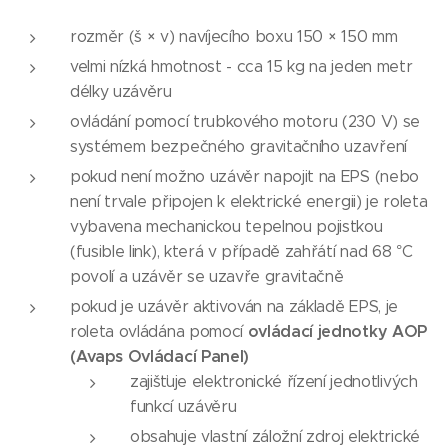
rozměr (š × v) navíjecího boxu 150 × 150 mm
velmi nízká hmotnost - cca 15 kg na jeden metr
délky uzávěru
ovládání pomocí trubkového motoru (230 V) se
systémem bezpečného gravitačního uzavření
pokud není možno uzávěr napojit na EPS (nebo
není trvale připojen k elektrické energii) je roleta
vybavena mechanickou tepelnou pojistkou
(fusible link), která v případě zahřátí nad 68 °C
povolí a uzávěr se uzavře gravitačně
pokud je uzávěr aktivován na základě EPS, je
ovládací jednotky AOP
roleta ovládána pomocí
(Avaps Ovládací Panel)
zajišťuje elektronické řízení jednotlivých
funkcí uzávěru
obsahuje vlastní záložní zdroj elektrické