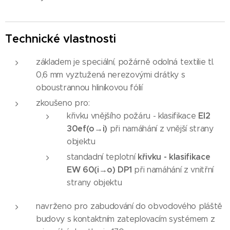
Technické vlastnosti
základem je speciální, požárně odolná textilie tl.
0,6 mm vyztužená nerezovými drátky s
oboustrannou hliníkovou fólií
zkoušeno pro:
EI2
křivku vnějšího požáru - klasifikace
30ef(o→i)
při namáhání z vnější strany
objektu
křivku - klasifikace
standadní teplotní
EW 60(i→o) DP1
při namáhání z vnitřní
strany objektu
navrženo pro zabudování do obvodového pláště
budovy s kontaktním zateplovacím systémem z