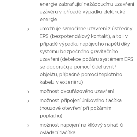
energie zabraňující nežádoucímu uzavření
uzávěru v případě výpadku elektrické
energie
umožňuje samočinné uzavření z ústředny
EPS (bezpotenciálový kontakt), a to i v
případě výpadku napájecího napětí díky
systému bezpečného gravitačního
uzavření (detekce požáru systémem EPS
se doporučuje pomocí čidel uvnitř
objektu, případně pomocí teplotního
kabelu v exteriéru)
možnost dvoufázového uzavření
možnost připojení únikového tlačítka
(nouzové otevření při požárním
poplachu)
možnost napojení na klíčový spínač či
ovládací tlačítka