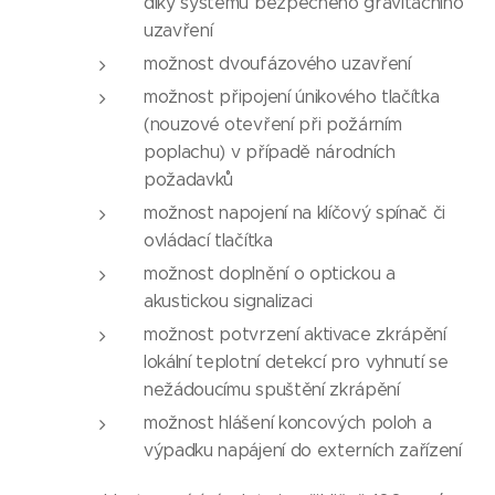
díky systému bezpečného gravitačního
uzavření
možnost dvoufázového uzavření
možnost připojení únikového tlačítka
(nouzové otevření při požárním
poplachu) v případě národních
požadavků
možnost napojení na klíčový spínač či
ovládací tlačítka
možnost doplnění o optickou a
akustickou signalizaci
možnost potvrzení aktivace zkrápění
lokální teplotní detekcí pro vyhnutí se
nežádoucímu spuštění zkrápění
možnost hlášení koncových poloh a
výpadku napájení do externích zařízení