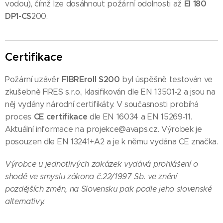
EI 180
vodou), čímž lze dosáhnout požární odolnosti až
DP1-CS
200.
Certifikace
FIBREroll S200
Požární uzávěr
byl úspěšně testován ve
zkušebně FIRES s.r.o., klasifikován dle EN 13501‑2 a jsou na
něj vydány národní certifikáty. V současnosti probíhá
CE certifikace
proces
dle EN 16034 a EN 15269‑11.
Aktuální informace na projekce@avaps.cz. Výrobek je
posouzen dle EN 13241+A2 a je k němu vydána CE značka.
Výrobce u jednotlivých zakázek vydává prohlášení o
shodě ve smyslu zákona č.22/1997 Sb. ve znění
pozdějších změn, na Slovensku pak podle jeho slovenské
alternativy.