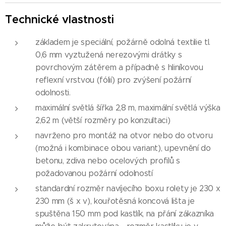
Technické vlastnosti
základem je speciální, požárně odolná textilie tl.
0,6 mm vyztužená nerezovými drátky s
povrchovým zátěrem a případně s hliníkovou
reflexní vrstvou (fólií) pro zvýšení požární
odolnosti.
maximální světlá šířka 2,8 m, maximální světlá výška
2,62 m (větší rozměry po konzultaci)
navrženo pro montáž na otvor nebo do otvoru
(možná i kombinace obou variant), upevnění do
betonu, zdiva nebo ocelových profilů s
požadovanou požární odolností
standardní rozměr navíjecího boxu rolety je 230 x
230 mm (š x v), kouřotěsná koncová lišta je
spuštěna 150 mm pod kastlík, na přání zákazníka