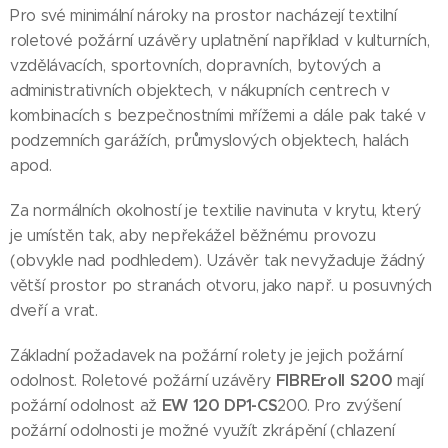
Pro své minimální nároky na prostor nacházejí textilní
roletové požární uzávěry uplatnění například v kulturních,
vzdělávacích, sportovních, dopravních, bytových a
administrativních objektech, v nákupních centrech v
kombinacích s bezpečnostními mřížemi a dále pak také v
podzemních garážích, průmyslových objektech, halách
apod.
Za normálních okolností je textilie navinuta v krytu, který
je umístěn tak, aby nepřekážel běžnému provozu
(obvykle nad podhledem). Uzávěr tak nevyžaduje žádný
větší prostor po stranách otvoru, jako např. u posuvných
dveří a vrat.
Základní požadavek na požární rolety je jejich požární
FIBREroll S200
odolnost. Roletové požární uzávěry
mají
EW 120 DP1-CS
požární odolnost až
200. Pro zvýšení
požární odolnosti je možné využít zkrápění (chlazení