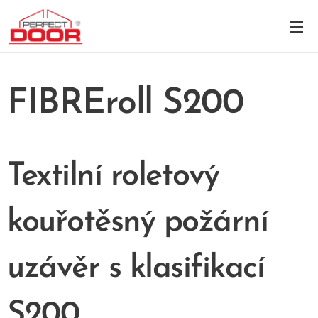
FIBREroll S200
Textilní roletový
kouřotěsný požární
uzávěr s klasifikací
S200​