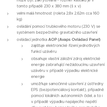
může být zakrytována - rozměr kastlíku je v
tomto případě 230 x 380 mm (š x v)
velmi malá hmotnost (roleta 2,8x 2,62m cca 160
kg)
ovládání pomocí trubkového motoru (230 V) se
systémem bezpečného gravitačního uzavření
AOP (Avaps Ovládací Panel)
ovládací jednotka
zajišťuje elektronické řízení jednotlivých
funkcí uzávěru
obsahuje vlastní záložní zdroj elektrické
energie zabraňující nežádoucímu uzavření
uzávěru v případě výpadku elektrické
energie
umožňuje samočinné uzavření z ústředny
EPS (bezpotenciálový kontakt), případně
pomocí lokálních autonomních čidel, a to i
v případě výpadku napájecího napětí