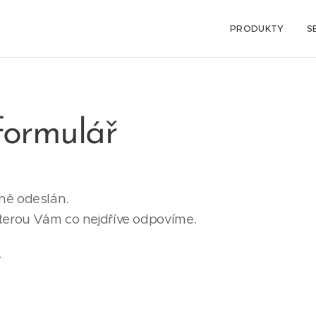
PRODUKTY
S
formulář
ně odeslán.
terou Vám co nejdříve odpovíme.
.